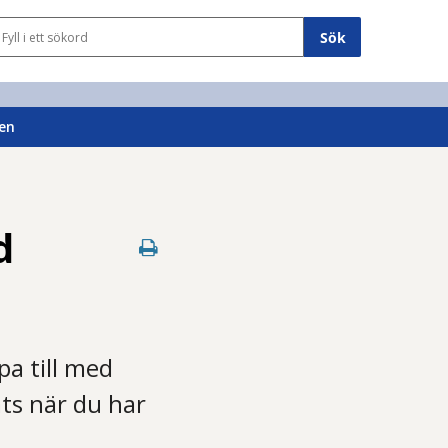
Sökfält
en
d
a till med
ts när du har