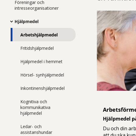
Föreningar och
intresseorganisationer
Hjälpmedel
Arbetshjälpmedel
Fritidshjälpmedel
Hjälpmedel i hemmet
Hörsel- synhjälpmedel
Inkontinenshjälpmedel
Kognitiva och
kommunikativa
Arbetsförm
hjälpmedel
Hjälpmedel p
Ledar- och
Du och din arb
assistanshundar
att du ska kun