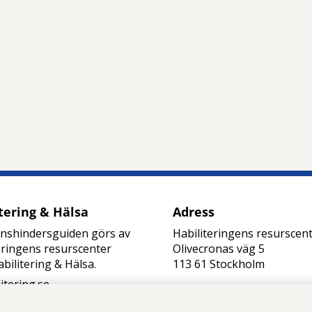
tering & Hälsa
Adress
onshindersguiden görs av
Habiliteringens resurscen
eringens resurscenter
Olivecronas väg 5
bilitering & Hälsa.
113 61 Stockholm
litering.se
habresurscenter.slso@reg
kholm.se