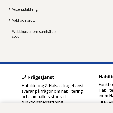
Vuxenutbildning
Våld och brott
Webbkurser om samhällets
stöd
Habili
Frågetjänst
Funkti
Habilitering & Hälsas frågetjänst
Habilit
svarar på frågor om habilitering
inom Ha
och samhällets stöd vid
funktionsnedsättning.
habi
08-123 350 10