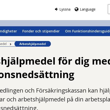
Lyssna
Language
ndigheter
Fonder och stipendier
Om Funktionshindersguid
Befintlig sida:
medel
Arbetshjälpmedel
hjälpmedel för dig me
ionsnedsättning
dlingen och Försäkringskassan kan hjälp
r och arbetshjälpmedel på din arbetspla
nsnedsättning.