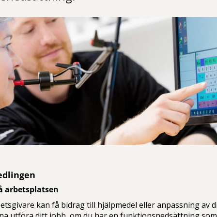
edlingen
å arbetsplatsen
etsgivare kan få bidrag till hjälpmedel eller anpassning av d
na utföra ditt jobb, om du har en funktionsnedsättning som