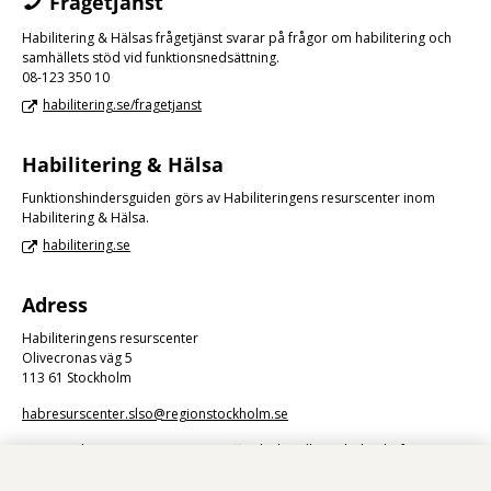
Frågetjänst
Habilitering & Hälsas frågetjänst svarar på frågor om habilitering och
samhällets stöd vid funktionsnedsättning.
08-123 350 10
habilitering.se/fragetjanst
Habilitering & Hälsa
Funktionshindersguiden görs av Habiliteringens resurscenter inom
Habilitering & Hälsa.
habilitering.se
Adress
Habiliteringens resurscenter
Olivecronas väg 5
113 61 Stockholm
habresurscenter.slso@regionstockholm.se
Kommunikation via e-post är en offentlig handling. Skicka därför inte
känsliga uppgifter.