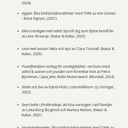
2024)
Hygien
: åtta bildstödsberättelser med TAKK av Ann Gomér.
- Bona Signum, (2021)
Klara vardagen med adhd
: tips till dig som flyttat hemifrån
av Lene Straarup. (Natur & Kultur, 2025)
Leva med autism
: fakta och tips av Clara Törnvall. (Natur &
Kultur, 2025)
Pusselfamiljens verktyg för vardagshjältar
: om barn med
adhd & autism och pusslet som förenklar livet av Petra
Björkman, Cajsa Jahn, Malin Reuterswärd. (Mondial, 2024)
Städa och fixa
av Estrid Holm, Lotta Kühlhorn. (LL-förlaget,
2022)
Svart bälte i föräldraskap
: att lösa vardagen i npf-familjer
av Lotta Borg Skoglund och Martina Nelson. (Natur &
Kultur, 2021)
Vardagsaktiviteter
: åtta bildstödsberättelser med TAKK av