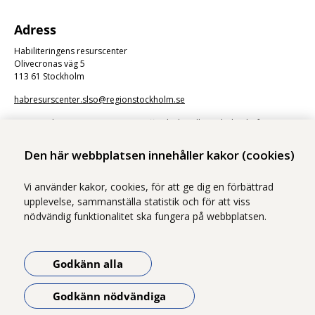
Adress
Habiliteringens resurscenter
Olivecronas väg 5
113 61 Stockholm
habresurscenter.slso@regionstockholm.se
Kommunikation via e-post är en offentlig handling. Skicka därför inte
känsliga uppgifter.
Den här webbplatsen innehåller kakor (cookies)
Vi använder kakor, cookies, för att ge dig en förbättrad
upplevelse, sammanställa statistik och för att viss
nödvändig funktionalitet ska fungera på webbplatsen.
Vi ingår i Stockholms läns sjukvårdsområde som erbjuder hälso- och
sjukvård i Region Stockholms regi.
Godkänn alla
Samtliga bilder på webbplatsen är tagna av fotograf Yanan Li om inget
annat namn anges.
Godkänn nödvändiga
Om webbplatsen