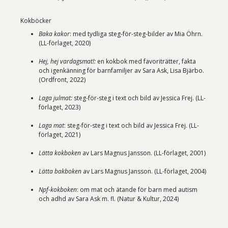
Kokböcker
Baka kakor
: med tydliga steg-för-steg-bilder av Mia Öhrn.
(LL-förlaget, 2020)
Hej, hej vardagsmat!:
en kokbok med favoriträtter, fakta
och igenkänning för barnfamiljer av Sara Ask, Lisa Bjärbo.
(Ordfront, 2022)
Laga julmat:
steg-för-steg i text och bild av Jessica Frej. (LL-
förlaget, 2023)
Laga mat
: steg-för-steg i text och bild av Jessica Frej. (LL-
förlaget, 2021)
Lätta kokboken
av Lars Magnus Jansson. (LL-förlaget, 2001)
Lätta bakboken
av Lars Magnus Jansson. (LL-förlaget, 2004)
Npf-kokboken
: om mat och ätande för barn med autism
och adhd av Sara Ask m. fl. (Natur & Kultur, 2024)