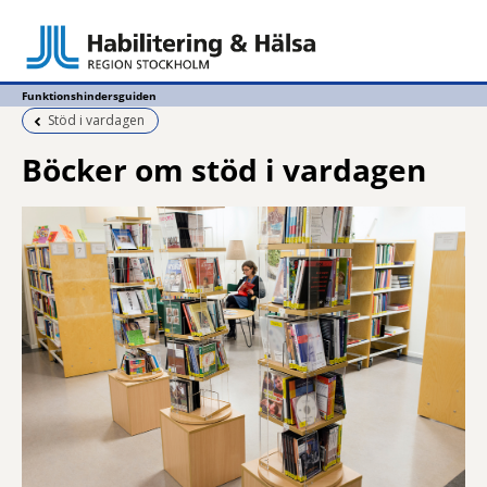
Funktionshindersguiden
Föregående sida:
Stöd i vardagen
Böcker om stöd i vardagen