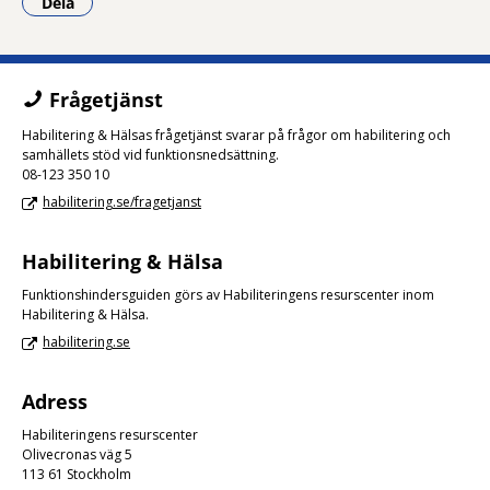
Dela
- Klicka för att öppna delningsalternativ.
Frågetjänst
Habilitering & Hälsas frågetjänst svarar på frågor om habilitering och
samhällets stöd vid funktionsnedsättning.
08-123 350 10
habilitering.se/fragetjanst
Habilitering & Hälsa
Funktionshindersguiden görs av Habiliteringens resurscenter inom
Habilitering & Hälsa.
habilitering.se
Adress
Habiliteringens resurscenter
Olivecronas väg 5
113 61 Stockholm