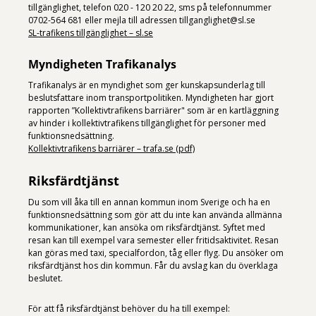
tillgänglighet, telefon 020 - 120 20 22, sms på telefonnummer
0702-564 681 eller mejla till adressen tillganglighet@sl.se
SL-trafikens tillgänglighet – sl.se
Myndigheten Trafikanalys
Trafikanalys är en myndighet som ger kunskapsunderlag till
beslutsfattare inom transportpolitiken. Myndigheten har gjort
rapporten ”Kollektivtrafikens barriärer" som är en kartläggning
av hinder i kollektivtrafikens tillgänglighet för personer med
funktionsnedsättning.
Kollektivtrafikens barriärer – trafa.se (pdf)
Riksfärdtjänst
Du som vill åka till en annan kommun inom Sverige och ha en
funktionsnedsättning som gör att du inte kan använda allmänna
kommunikationer, kan ansöka om riksfärdtjänst. Syftet med
resan kan till exempel vara semester eller fritidsaktivitet. Resan
kan göras med taxi, specialfordon, tåg eller flyg. Du ansöker om
riksfärdtjänst hos din kommun. Får du avslag kan du överklaga
beslutet.
För att få riksfärdtjänst behöver du ha till exempel: