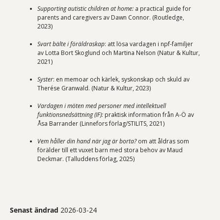
Supporting autistic children at home:
a practical guide for
parents and caregivers av Dawn Connor. (Routledge,
2023)
Svart bälte i föräldraskap
: att lösa vardagen i npf-familjer
av Lotta Bort Skoglund och Martina Nelson (Natur & Kultur,
2021)
Syster
: en memoar och kärlek, syskonskap och skuld av
Therése Granwald. (Natur & Kultur, 2023)
Vardagen i möten med personer med intellektuell
funktionsnedsättning (IF):
praktisk information från A-Ö av
Åsa Barrander (Linnefors förlag/STILITS, 2021)
Vem håller din hand när jag är borta?
om att åldras som
förälder till ett vuxet barn med stora behov av Maud
Deckmar. (Talluddens förlag, 2025)
Senast ändrad
2026-03-24