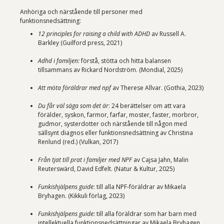
Anhöriga och närstående till personer med
funktionsnedsättning:
12 principles for raising a child with ADHD
av Russell A.
Barkley (Guilford press, 2021)
Adhd i familjen:
förstå, stötta och hitta balansen
tillsammans av Rickard Nordström. (Mondial, 2025)
Att möta föräldrar med npf
av Therese Allvar. (Gothia, 2023)
Du får väl säga som det är
: 24 berättelser om att vara
förälder, syskon, farmor, farfar, moster, faster, morbror,
gudmor, systerdotter och närstående till någon med
sällsynt diagnos eller funktionsnedsättning av Christina
Renlund (red.) (Vulkan, 2017)
Från tjat till prat i familjer med NPF
av Cajsa Jahn, Malin
Reuterswärd, David Edfelt. (Natur & Kultur, 2025)
Funkishjälpens guide
: till alla NPF-föräldrar av Mikaela
Bryhagen. (Kikkuli förlag, 2023)
Funkishjälpens guide:
till alla föräldrar som har barn med
intellektuella funktionsnedsättningar av Mikaela Bryhagen.