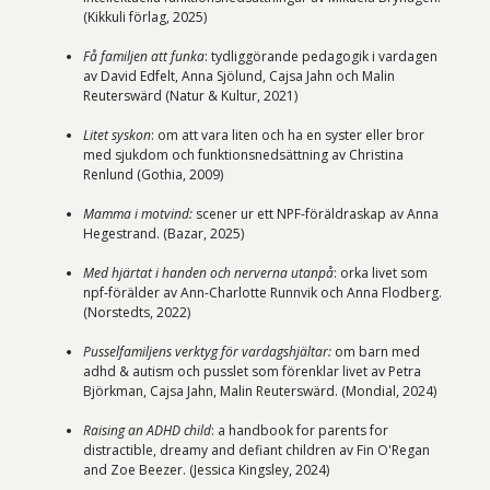
(Kikkuli förlag, 2025)
Få familjen att funka
: tydliggörande pedagogik i vardagen
av David Edfelt, Anna Sjölund, Cajsa Jahn och Malin
Reuterswärd (Natur & Kultur, 2021)
Litet syskon
: om att vara liten och ha en syster eller bror
med sjukdom och funktionsnedsättning av Christina
Renlund (Gothia, 2009)
Mamma i motvind:
scener ur ett NPF-föräldraskap av Anna
Hegestrand. (Bazar, 2025)
Med hjärtat i handen och nerverna utanpå
: orka livet som
npf-förälder av Ann-Charlotte Runnvik och Anna Flodberg.
(Norstedts, 2022)
Pusselfamiljens verktyg för vardagshjältar:
om barn med
adhd & autism och pusslet som förenklar livet av Petra
Björkman, Cajsa Jahn, Malin Reuterswärd. (Mondial, 2024)
Raising an ADHD child
: a handbook for parents for
distractible, dreamy and defiant children av Fin O'Regan
and Zoe Beezer. (Jessica Kingsley, 2024)