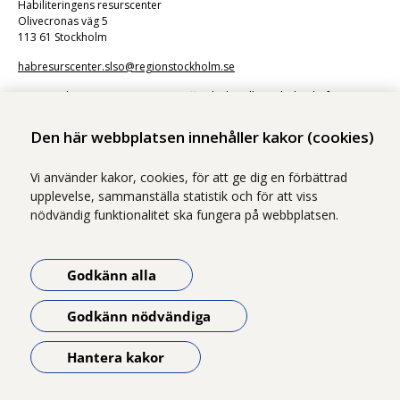
Habiliteringens resurscenter
Olivecronas väg 5
113 61 Stockholm
habresurscenter.slso@regionstockholm.se
Kommunikation via e-post är en offentlig handling. Skicka därför inte
känsliga uppgifter.
Den här webbplatsen innehåller kakor (cookies)
Vi använder kakor, cookies, för att ge dig en förbättrad
upplevelse, sammanställa statistik och för att viss
nödvändig funktionalitet ska fungera på webbplatsen.
Vi ingår i Stockholms läns sjukvårdsområde som erbjuder hälso- och
sjukvård i Region Stockholms regi.
Godkänn alla
Samtliga bilder på webbplatsen är tagna av fotograf Yanan Li om inget
annat namn anges.
Godkänn nödvändiga
Om webbplatsen
Tillgänglighetsredogörelse
Hantera kakor
Öppna meny