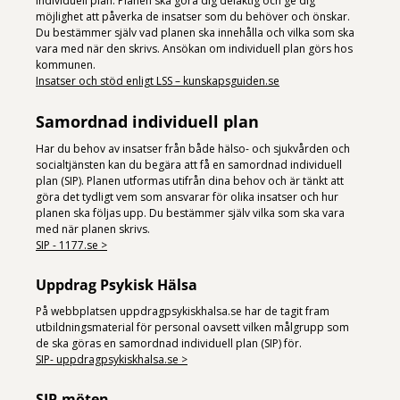
individuell plan. Planen ska göra dig delaktig och ge dig
möjlighet att påverka de insatser som du behöver och önskar.
Du bestämmer själv vad planen ska innehålla och vilka som ska
vara med när den skrivs. Ansökan om individuell plan görs hos
kommunen.
Insatser och stöd enligt LSS – kunskapsguiden.se
Samordnad individuell plan
Har du behov av insatser från både hälso- och sjukvården och
socialtjänsten kan du begära att få en samordnad individuell
plan (SIP). Planen utformas utifrån dina behov och är tänkt att
göra det tydligt vem som ansvarar för olika insatser och hur
planen ska följas upp. Du bestämmer själv vilka som ska vara
med när planen skrivs.
SIP - 1177.se >
Uppdrag Psykisk Hälsa
På webbplatsen uppdragpsykiskhalsa.se har de tagit fram
utbildningsmaterial för personal oavsett vilken målgrupp som
de ska göras en samordnad individuell plan (SIP) för.
SIP- uppdragpsykiskhalsa.se >
SIP-möten