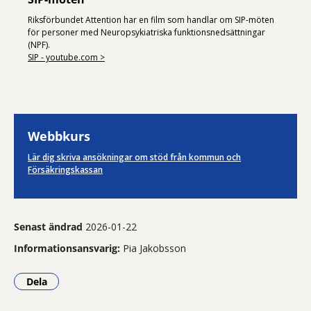
Riksförbundet Attention har en film som handlar om SIP-möten
för personer med Neuropsykiatriska funktionsnedsättningar
(NPF).
SIP - youtube.com >
Webbkurs
Lär dig skriva ansökningar om stöd från kommun och
Försäkringskassan
Senast ändrad
2026-01-22
Informationsansvarig:
Pia Jakobsson
Dela
- Klicka för att öppna delningsalternativ.