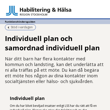
Funktionshindersguiden
Föregående sida:
Stöd i vardagen
Individuell plan och
samordnad individuell plan
När ditt barn har flera kontakter med
kommun och landsting, kan det underlätta att
ni alla träffas på ett möte. Du kan då begära
ett möte hos någon av dina kontakter inom
socialtjänsten eller hälso- och sjukvården.
Individuell plan
Om du har blivit beviljad insatser enligt LSS har du rätt att få en