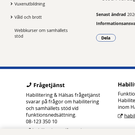
Vuxenutbildning
Senast ändrad
202
Våld och brott
Informationsansva
Webbkurser om samhällets
stöd
Dela
- Klicka för a
Habili
Frågetjänst
Funkti
Habilitering & Hälsas frågetjänst
Habilit
svarar på frågor om habilitering
inom Ha
och samhällets stöd vid
funktionsnedsättning.
habi
08-123 350 10
habilitering.se/fragetjanst