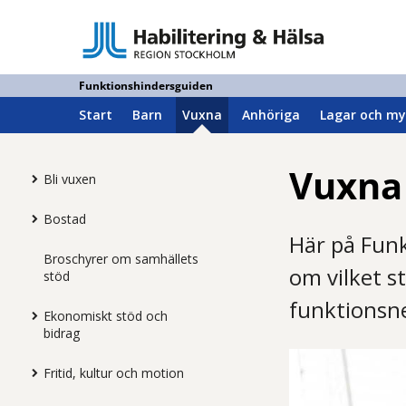
Funktionshindersguiden
Start
Barn
Vuxna
Anhöriga
Lagar och my
Vuxna
Bli vuxen
Bostad
Här på Funk
Broschyrer om samhällets
om vilket s
stöd
funktionsn
Ekonomiskt stöd och
bidrag
Fritid, kultur och motion