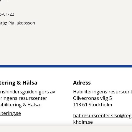
6-01-22
rig:
Pia Jakobsson
tt öppna delningsalternativ.
tering & Hälsa
Adress
onshindersguiden görs av
Habiliteringens resurscen
eringens resurscenter
Olivecronas väg 5
bilitering & Hälsa.
113 61 Stockholm
litering.se
habresurscenter.slso@reg
kholm.se