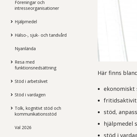
Föreningar och
intresseorganisationer
Hjälpmedel
Hälso-, sjuk- och tandvård
Nyanlända
Resa med
funktionsnedsättning
Här finns blan
Stöd i arbetslivet
ekonomiskt 
Stöd i vardagen
fritidsaktivi
Tolk, kognitivt stöd och
stöd, anpass
kommunikationsstöd
hjälpmedel 
Val 2026
stöd i varda