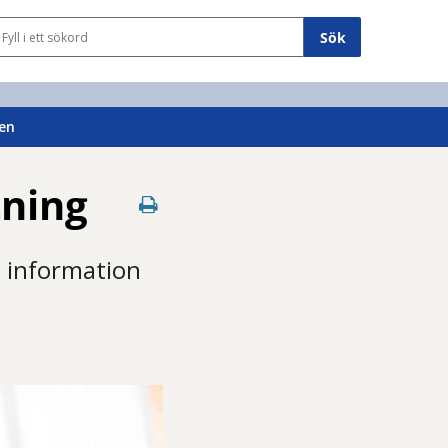
Sökfält
en
ning
d information