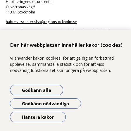
Habiliteringens resurscenter
Olivecronas väg 5
113 61 Stockholm
habresurscenter.slso@regionstockholm.se
Kommunikation via e-post är en offentlig handling. Skicka därför inte
känsliga uppgifter.
Den här webbplatsen innehåller kakor (cookies)
Vi använder kakor, cookies, för att ge dig en förbättrad
upplevelse, sammanställa statistik och för att viss
nödvändig funktionalitet ska fungera på webbplatsen.
Vi ingår i Stockholms läns sjukvårdsområde som erbjuder hälso- och
sjukvård i Region Stockholms regi.
Godkänn alla
Samtliga bilder på webbplatsen är tagna av fotograf Yanan Li om inget
annat namn anges.
Godkänn nödvändiga
Om webbplatsen
Tillgänglighetsredogörelse
Hantera kakor
Öppna meny