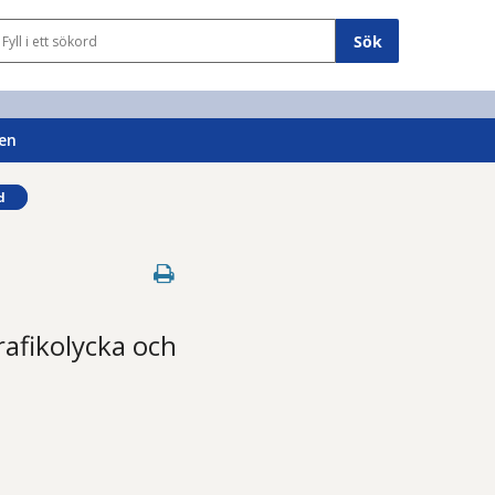
Sökfält
en
d
rafikolycka och