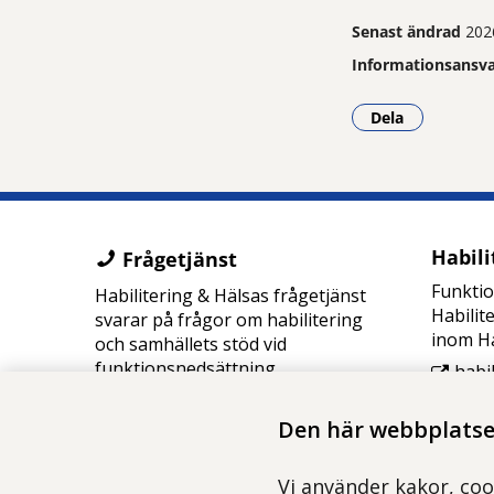
Senast ändrad
202
Informationsansva
Dela
- Klicka för a
Habili
Frågetjänst
Funkti
Habilitering & Hälsas frågetjänst
Habilit
svarar på frågor om habilitering
inom Ha
och samhällets stöd vid
funktionsnedsättning.
habi
08-123 350 10
habilitering.se/fragetjanst
Den här webbplatsen
Vi använder kakor, coo