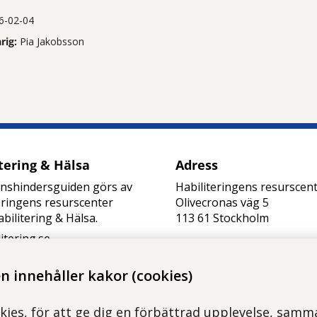
6-02-04
rig:
Pia Jakobsson
tt öppna delningsalternativ.
tering & Hälsa
Adress
onshindersguiden görs av
Habiliteringens resurscen
eringens resurscenter
Olivecronas väg 5
bilitering & Hälsa.
113 61 Stockholm
litering.se
habresurscenter.slso@reg
kholm.se
 innehåller kakor (cookies)
Kommunikation via e-post
offentlig handling. Skicka 
kies, för att ge dig en förbättrad upplevelse, samma