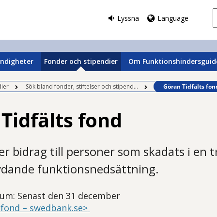
Lyssna
Language
ndigheter
Fonder och stipendier
Om Funktionshindersguid
Befintlig sida:
ier
Sök bland fonder, stiftelser och stipend...
Göran Tidfälts fon
Tidfälts fond
er bidrag till personer som skadats i en t
ydande funktionsnedsättning.
um: Senast den 31 december
 fond – swedbank.se>