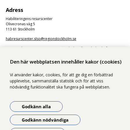
Adress
Habiliteringens resurscenter
Olivecronas väg 5
113 61 Stockholm
habresurscenter.slso@regionstockholm.se
Kommunikation via e-post är en offentlig handling. Skicka därför inte
känsliga uppgifter.
Den här webbplatsen innehåller kakor (cookies)
Vi använder kakor, cookies, för att ge dig en förbättrad
upplevelse, sammanställa statistik och för att viss
nödvändig funktionalitet ska fungera på webbplatsen.
Vi ingår i Stockholms läns sjukvårdsområde som erbjuder hälso- och
sjukvård i Region Stockholms regi.
Godkänn alla
Samtliga bilder på webbplatsen är tagna av fotograf Yanan Li om inget
annat namn anges.
Godkänn nödvändiga
Om webbplatsen